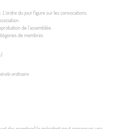
 L’ordre du jour figure sur les convocations.
ssociation.
pprobation de l’assemblée.
 catégories de membres.
)
.
érale ordinaire
uart des membres
) le président peut convoquer une