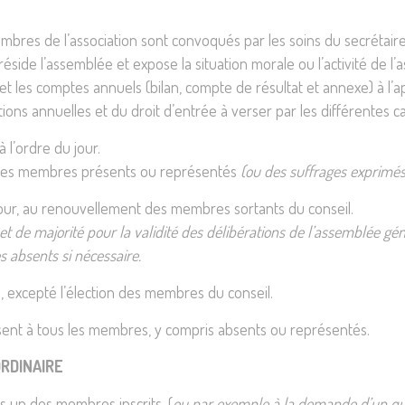
embres de l’association sont convoqués par les soins du secrétaire.
side l’assemblée et expose la situation morale ou l’activité de l’a
t les comptes annuels (bilan, compte de résultat et annexe) à l’a
tions annuelles et du droit d’entrée à verser par les différentes
 l’ordre du jour.
ix des membres présents ou représentés
(ou des suffrages exprimés
jour, au renouvellement des membres sortants du conseil.
et de majorité pour la validité des délibérations de l’assemblée gén
 absents si nécessaire.
e, excepté l’élection des membres du conseil.
ent à tous les membres, y compris absents ou représentés.
RDINAIRE
us un des membres inscrits, (
ou par exemple à la demande d’un q