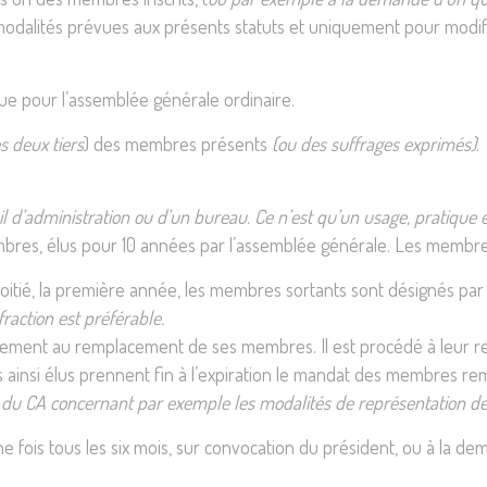
modalités prévues aux présents statuts et uniquement pour modific
e pour l’assemblée générale ordinaire.
s deux tiers
) des membres présents
(ou des suffrages exprimés)
.
eil d’administration ou d’un bureau. Ce n’est qu’un usage, pratique 
embres, élus pour 10 années par l’assemblée générale. Les membres
tié, la première année, les membres sortants sont désignés par t
action est préférable.
irement au remplacement de ses membres. Il est procédé à leur re
insi élus prennent fin à l’expiration le mandat des membres re
t du CA concernant par exemple les modalités de représentation de l’
une fois tous les six mois, sur convocation du président, ou à la