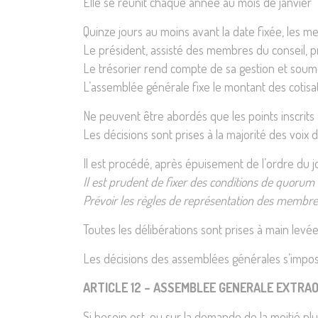
Elle se réunit chaque année au mois de janvier
Quinze jours au moins avant la date fixée, les m
Le président, assisté des membres du conseil, pré
Le trésorier rend compte de sa gestion et soume
L’assemblée générale fixe le montant des cotisa
Ne peuvent être abordés que les points inscrits à
Les décisions sont prises à la majorité des vo
Il est procédé, après épuisement de l’ordre du 
Il est prudent de fixer des conditions de quorum 
Prévoir les règles de représentation des membres
Toutes les délibérations sont prises à main levé
Les décisions des assemblées générales s’impos
ARTICLE 12 – ASSEMBLEE GENERALE EXTRAO
Si besoin est, ou sur la demande de la moitié pl