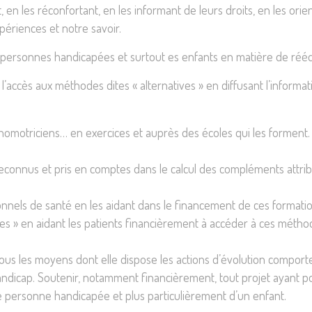
 en les réconfortant, en les informant de leurs droits, en les or
périences et notre savoir.
personnes handicapées et surtout es enfants en matière de rééd
r l’accès aux méthodes dites « alternatives » en diffusant l’inform
omotriciens… en exercices et auprès des écoles qui les forment.
connus et pris en comptes dans le calcul des compléments attrib
ssionnels de santé en les aidant dans le financement de ces forma
atives » en aidant les patients financièrement à accéder à ces mé
s les moyens dont elle dispose les actions d’évolution comportemen
andicap. Soutenir, notamment financièrement, tout projet ayant pou
 personne handicapée et plus particulièrement d’un enfant.